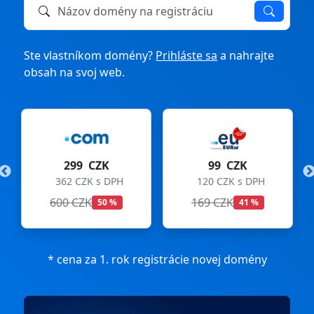
Názov domény na registráciu alebo prevod
Ste vlastníkom domény?
Prihláste sa
a nahrajte
obsah na svoj web.
299 CZK
99 CZK
362 CZK s DPH
120 CZK s DPH
600 CZK
169 CZK
50 %
41 %
* cena za 1. rok registrácie novej domény