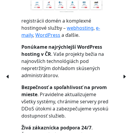
registrácii domén a komplexné
hostingové služby –
webhosting
,
e-
maily
,
WordPress
a ďalšie.
Ponúkame najrýchlejší WordPress
hosting v ČR
. Vaše projekty bežia na
najnovších technológiách pod
nepretržitým dohľadom skúsených
administrátorov.
Bezpečnosť a spoľahlivosť na prvom
mieste
. Pravidelne aktualizujeme
všetky systémy, chránime servery pred
DDoS útokmi a zabezpečujeme vysokú
dostupnosť služieb.
Živá zákaznícka podpora 24/7
.