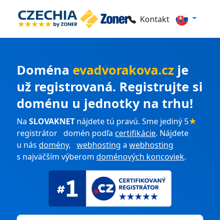
Kontakt
Doména
evadvorakova.cz
je
už registrovaná. Registrujte si
doménu u jednotky na trhu!
Na
SLOVAKNET
nájdete tú pravú. Sme jediný 5
★
registrátor domén podľa
certifikácie
. Nájdete
u nás
domény
,
webhosting
a
webhosting
s najväčším výberom
doménových koncoviek
.